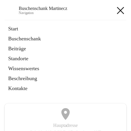
Buschenschank Martinecz
Navigation
Buschenschank Martinecz
Start
Buschenschank
öffnet
Reservierung
Beiträge
in
Artikel
neuem
Standorte
Tab
öffnet
Der Buschenschank
in
Artikel
Wissenswertes
neuem
Tab
Beschreibung
+2
Kontakte
Hauptadresse