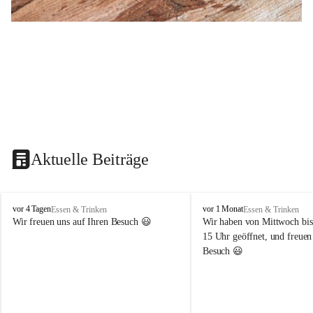
Aktuelle Beiträge
B
B
vor 4 Tagen
vor 1 Monat
Essen & Trinken
Essen & Trinken
u
u
Wir freuen uns auf Ihren Besuch 😃 
Wir haben von Mittwoch bis
s
s
15 Uhr geöffnet, und freuen
c
c
Besuch 😃 
h
h
e
e
n
n
s
s
c
c