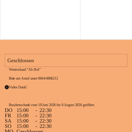
h
h
a
a
n
n
k
k
M
M
a
a
r
r
t
t
i
i
n
n
e
e
Geschlossen
c
c
z
z
Weinverkauf “Ab Hof”
Bitte um Anruf unter 0664/4866212
Vielen Dank!
Buschenschank vom 19.Juni 2026 bis 9.August 2026 geöffnet. 
DO
15:00
-
22:30
FR
15:00
-
22:30
SA
15:00
-
22:30
SO
15:00
-
22:30
MO
Geschlossen