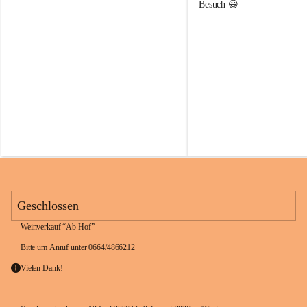
c
c
Besuch 😃 
h
h
e
e
n
n
s
s
c
c
h
h
a
a
n
n
k
k
M
M
a
a
r
r
t
t
i
i
n
n
e
e
Geschlossen
c
c
z
z
Weinverkauf “Ab Hof”
Bitte um Anruf unter 0664/4866212
Vielen Dank!