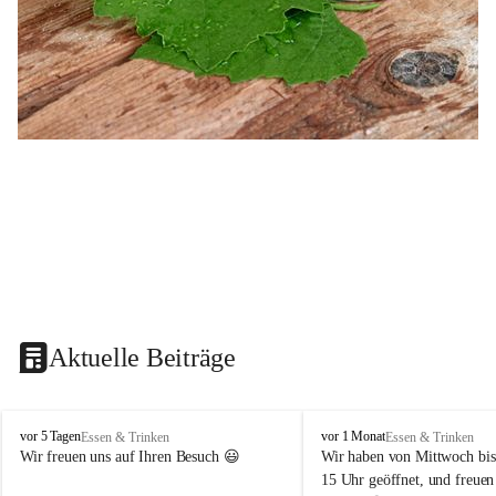
Aktuelle Beiträge
B
B
vor 5 Tagen
vor 1 Monat
Essen & Trinken
Essen & Trinken
u
u
Wir freuen uns auf Ihren Besuch 😃 
Wir haben von Mittwoch bis
s
s
15 Uhr geöffnet, und freuen