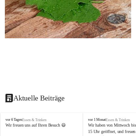
Aktuelle Beiträge
B
B
vor 6 Tagen
vor 1 Monat
Essen & Trinken
Essen & Trinken
u
u
Wir freuen uns auf Ihren Besuch 😃 
Wir haben von Mittwoch bis
s
s
15 Uhr geöffnet, und freuen