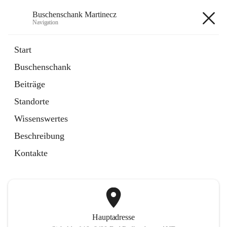
Buschenschank Martinecz
Navigation
Buschenschank Martinecz
Start
Buschenschank
öffnet
Reservierung
Beiträge
in
Artikel
neuem
Standorte
Tab
öffnet
Der Buschenschank
in
Artikel
Wissenswertes
neuem
Tab
Beschreibung
+2
Kontakte
Hauptadresse