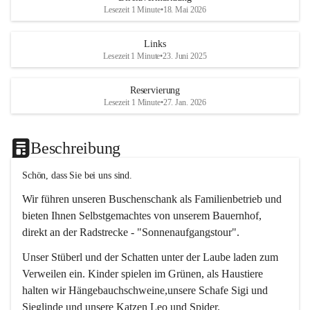
Lesezeit 1 Minute
•
18. Mai 2026
Links
Lesezeit 1 Minute
•
23. Juni 2025
Reservierung
Lesezeit 1 Minute
•
27. Jan. 2026
Beschreibung
Schön, dass Sie bei uns sind.
Wir führen unseren Buschenschank als Familienbetrieb und 
bieten Ihnen Selbstgemachtes von unserem Bauernhof, 
direkt an der Radstrecke - "Sonnenaufgangstour".
Unser Stüberl und der Schatten unter der Laube laden zum 
Verweilen ein. Kinder spielen im Grünen, als Haustiere 
halten wir Hängebauchschweine,unsere Schafe Sigi und 
Sieglinde und unsere Katzen Leo und Spider.