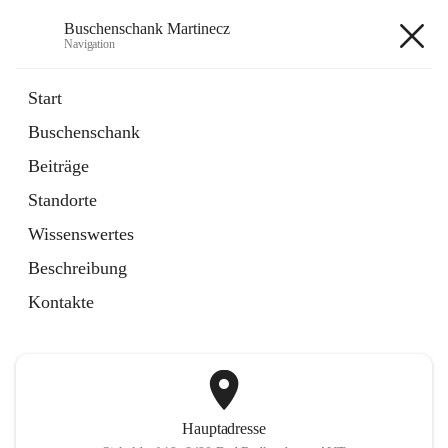
Buschenschank Martinecz
Navigation
Buschenschank Martinecz
Start
Buschenschank
öffnet
Reservierung
Beiträge
in
Artikel
neuem
Standorte
Tab
öffnet
Der Buschenschank
in
Artikel
Wissenswertes
neuem
Tab
Beschreibung
+2
Kontakte
Hauptadresse