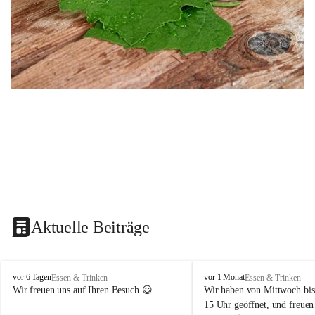
Aktuelle Beiträge
B
B
vor 6 Tagen
vor 1 Monat
Essen & Trinken
Essen & Trinken
u
u
Wir freuen uns auf Ihren Besuch 😃 
Wir haben von Mittwoch bis
s
s
15 Uhr geöffnet, und freuen