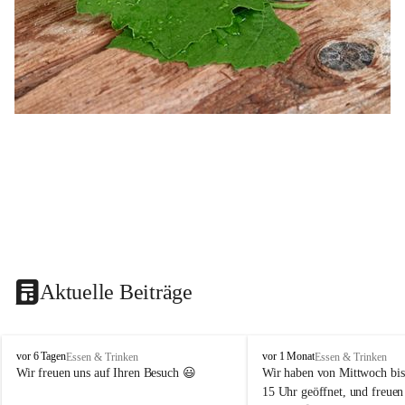
Aktuelle Beiträge
B
B
vor 6 Tagen
vor 1 Monat
Essen & Trinken
Essen & Trinken
u
u
Wir freuen uns auf Ihren Besuch 😃 
Wir haben von Mittwoch bis
s
s
15 Uhr geöffnet, und freuen