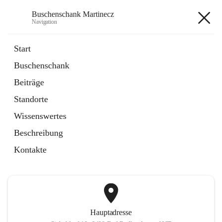
Buschenschank Martinecz
Navigation
Buschenschank Martinecz
Start
Buschenschank
öffnet
Reservierung
Beiträge
in
Artikel
neuem
Standorte
Tab
öffnet
Der Buschenschank
in
Artikel
Wissenswertes
neuem
Tab
Beschreibung
+2
Kontakte
Hauptadresse