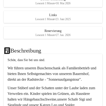
Lesezeit 1 Minute
•
18. Mai 2026
Links
Lesezeit 1 Minute
•
23. Juni 2025
Reservierung
Lesezeit 1 Minute
•
27. Jan. 2026
Beschreibung
Schön, dass Sie bei uns sind.
Wir führen unseren Buschenschank als Familienbetrieb und 
bieten Ihnen Selbstgemachtes von unserem Bauernhof, 
direkt an der Radstrecke - "Sonnenaufgangstour".
Unser Stüberl und der Schatten unter der Laube laden zum 
Verweilen ein. Kinder spielen im Grünen, als Haustiere 
halten wir Hängebauchschweine,unsere Schafe Sigi und 
Sieglinde und unsere Katzen Leo und Spider.