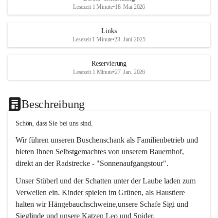
Lesezeit 1 Minute
•
18. Mai 2026
Links
Lesezeit 1 Minute
•
23. Juni 2025
Reservierung
Lesezeit 1 Minute
•
27. Jan. 2026
Beschreibung
Schön, dass Sie bei uns sind.
Wir führen unseren Buschenschank als Familienbetrieb und 
bieten Ihnen Selbstgemachtes von unserem Bauernhof, 
direkt an der Radstrecke - "Sonnenaufgangstour".
Unser Stüberl und der Schatten unter der Laube laden zum 
Verweilen ein. Kinder spielen im Grünen, als Haustiere 
halten wir Hängebauchschweine,unsere Schafe Sigi und 
Sieglinde und unsere Katzen Leo und Spider.