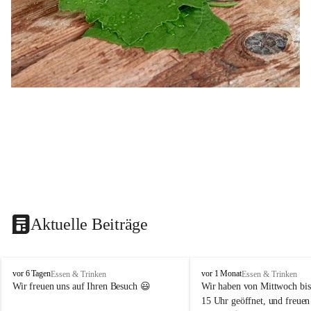
Aktuelle Beiträge
B
B
vor 6 Tagen
vor 1 Monat
Essen & Trinken
Essen & Trinken
u
u
Wir freuen uns auf Ihren Besuch 😃 
Wir haben von Mittwoch bis
s
s
15 Uhr geöffnet, und freuen