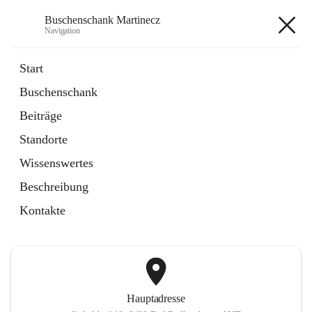
Buschenschank Martinecz
Navigation
Buschenschank Martinecz
Start
Buschenschank
öffnet
Reservierung
Beiträge
in
Artikel
neuem
Standorte
Tab
öffnet
Der Buschenschank
in
Artikel
Wissenswertes
neuem
Tab
Beschreibung
+2
Kontakte
Hauptadresse