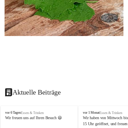
Aktuelle Beiträge
B
B
vor 6 Tagen
vor 1 Monat
Essen & Trinken
Essen & Trinken
u
u
Wir freuen uns auf Ihren Besuch 😃 
Wir haben von Mittwoch bis
s
s
15 Uhr geöffnet, und freuen