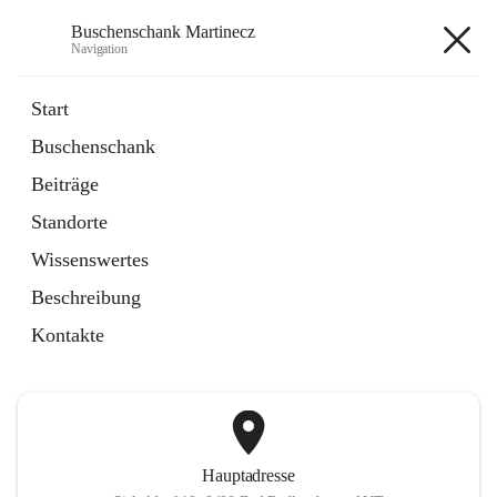
Buschenschank Martinecz
Navigation
Buschenschank Martinecz
Start
Buschenschank
öffnet
Reservierung
Beiträge
in
Artikel
neuem
Standorte
Tab
öffnet
Der Buschenschank
in
Artikel
Wissenswertes
neuem
Tab
Beschreibung
+2
Kontakte
Hauptadresse