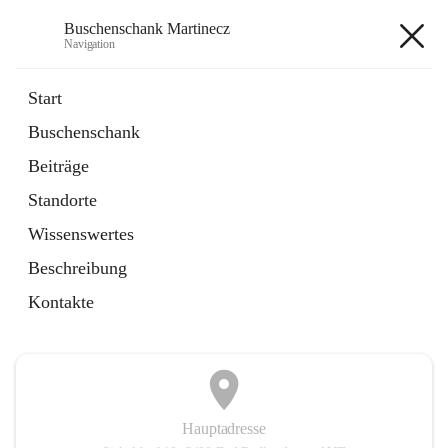
Buschenschank Martinecz
Navigation
Buschenschank Martinecz
Start
Buschenschank
öffnet
Reservierung
Beiträge
in
Artikel
neuem
Standorte
Tab
öffnet
Der Buschenschank
in
Artikel
Wissenswertes
neuem
Tab
Beschreibung
+2
Kontakte
Hauptadresse