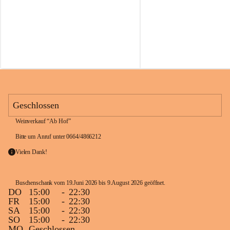
h
h
a
a
n
n
k
k
M
M
a
a
r
r
t
t
i
i
n
n
e
e
Geschlossen
c
c
z
z
Weinverkauf “Ab Hof”
Bitte um Anruf unter 0664/4866212
Vielen Dank!
Buschenschank vom 19.Juni 2026 bis 9.August 2026 geöffnet. 
DO
15:00
-
22:30
FR
15:00
-
22:30
SA
15:00
-
22:30
SO
15:00
-
22:30
MO
Geschlossen