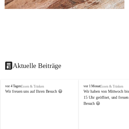
Aktuelle Beiträge
B
B
vor 4 Tagen
vor 1 Monat
Essen & Trinken
Essen & Trinken
u
u
Wir freuen uns auf Ihren Besuch 😃 
Wir haben von Mittwoch bis
s
s
15 Uhr geöffnet, und freuen
c
c
Besuch 😃 
h
h
e
e
n
n
s
s
c
c