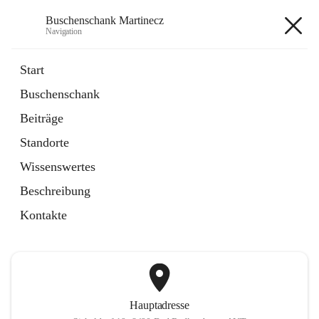
Buschenschank Martinecz
Navigation
Buschenschank Martinecz
Start
Buschenschank
öffnet
Reservierung
Beiträge
in
Artikel
neuem
Standorte
Tab
öffnet
Der Buschenschank
in
Artikel
Wissenswertes
neuem
Tab
Beschreibung
+2
Kontakte
Hauptadresse