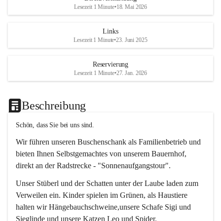
Lesezeit 1 Minute
•
18. Mai 2026
Links
Lesezeit 1 Minute
•
23. Juni 2025
Reservierung
Lesezeit 1 Minute
•
27. Jan. 2026
Beschreibung
Schön, dass Sie bei uns sind.
Wir führen unseren Buschenschank als Familienbetrieb und 
bieten Ihnen Selbstgemachtes von unserem Bauernhof, 
direkt an der Radstrecke - "Sonnenaufgangstour".
Unser Stüberl und der Schatten unter der Laube laden zum 
Verweilen ein. Kinder spielen im Grünen, als Haustiere 
halten wir Hängebauchschweine,unsere Schafe Sigi und 
Sieglinde und unsere Katzen Leo und Spider.