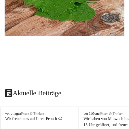
Aktuelle Beiträge
B
B
vor 6 Tagen
vor 1 Monat
Essen & Trinken
Essen & Trinken
u
u
Wir freuen uns auf Ihren Besuch 😃 
Wir haben von Mittwoch bis
s
s
15 Uhr geöffnet, und freuen