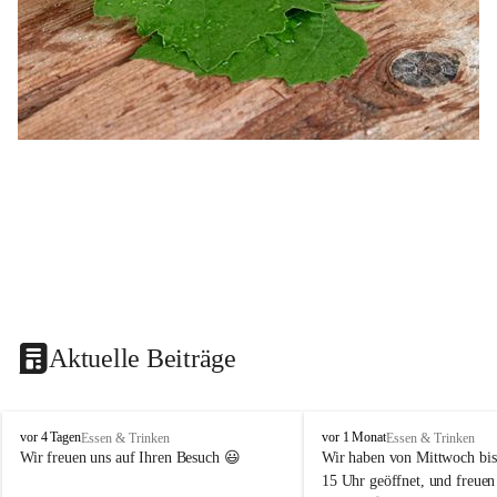
Aktuelle Beiträge
B
B
vor 4 Tagen
vor 1 Monat
Essen & Trinken
Essen & Trinken
u
u
Wir freuen uns auf Ihren Besuch 😃 
Wir haben von Mittwoch bis
s
s
15 Uhr geöffnet, und freuen