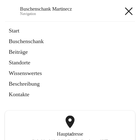
Buschenschank Martinecz
Navigation
Buschenschank Martinecz
Start
Buschenschank
öffnet
Reservierung
Beiträge
in
Artikel
neuem
Standorte
Tab
öffnet
Der Buschenschank
in
Artikel
Wissenswertes
neuem
Tab
Beschreibung
+2
Kontakte
Hauptadresse