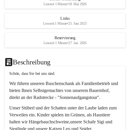
Lesezeit 1 Minute
•
18. Mai 2026
Links
Lesezeit 1 Minute
•
23. Juni 2025
Reservierung
Lesezeit 1 Minute
•
27. Jan. 2026
Beschreibung
Schön, dass Sie bei uns sind.
Wir führen unseren Buschenschank als Familienbetrieb und 
bieten Ihnen Selbstgemachtes von unserem Bauernhof, 
direkt an der Radstrecke - "Sonnenaufgangstour".
Unser Stüberl und der Schatten unter der Laube laden zum 
Verweilen ein. Kinder spielen im Grünen, als Haustiere 
halten wir Hängebauchschweine,unsere Schafe Sigi und 
Sieglinde und unsere Katzen Leo und Spider.