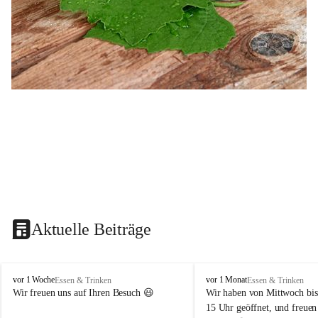
Aktuelle Beiträge
B
B
vor 1 Woche
vor 1 Monat
Essen & Trinken
Essen & Trinken
u
u
Wir freuen uns auf Ihren Besuch 😃 
Wir haben von Mittwoch bis
s
s
15 Uhr geöffnet, und freuen