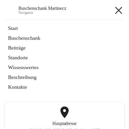
Buschenschank Martinecz
Navigation
Buschenschank Martinecz
Start
Buschenschank
öffnet
Reservierung
Beiträge
in
Artikel
neuem
Standorte
Tab
öffnet
Der Buschenschank
in
Artikel
Wissenswertes
neuem
Tab
Beschreibung
+2
Kontakte
Hauptadresse