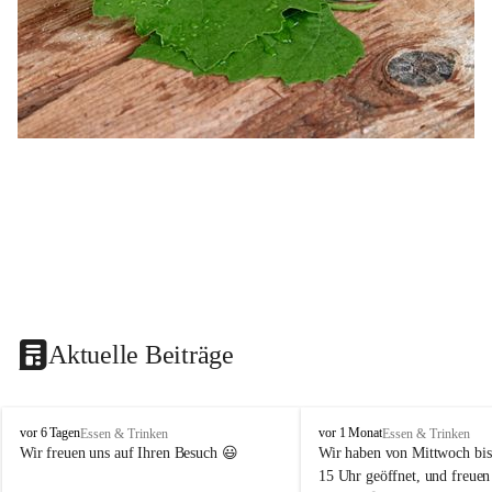
Aktuelle Beiträge
B
B
vor 6 Tagen
vor 1 Monat
Essen & Trinken
Essen & Trinken
u
u
Wir freuen uns auf Ihren Besuch 😃 
Wir haben von Mittwoch bis
s
s
15 Uhr geöffnet, und freuen