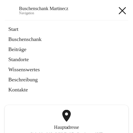
Buschenschank Martinecz
Navigation
Buschenschank Martinecz
Start
Buschenschank
öffnet
Reservierung
Beiträge
in
Artikel
neuem
Standorte
Tab
öffnet
Der Buschenschank
in
Artikel
Wissenswertes
neuem
Tab
Beschreibung
+2
Kontakte
Hauptadresse