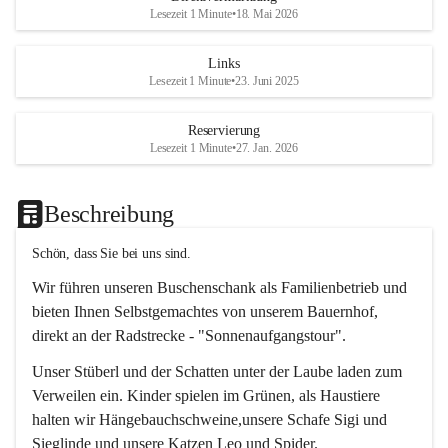
Lesezeit 1 Minute
•
18. Mai 2026
Links
Lesezeit 1 Minute
•
23. Juni 2025
Reservierung
Lesezeit 1 Minute
•
27. Jan. 2026
Beschreibung
Schön, dass Sie bei uns sind.
Wir führen unseren Buschenschank als Familienbetrieb und 
bieten Ihnen Selbstgemachtes von unserem Bauernhof, 
direkt an der Radstrecke - "Sonnenaufgangstour".
Unser Stüberl und der Schatten unter der Laube laden zum 
Verweilen ein. Kinder spielen im Grünen, als Haustiere 
halten wir Hängebauchschweine,unsere Schafe Sigi und 
Sieglinde und unsere Katzen Leo und Spider.