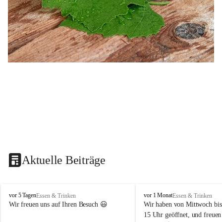
Aktuelle Beiträge
B
B
vor 5 Tagen
vor 1 Monat
Essen & Trinken
Essen & Trinken
u
u
Wir freuen uns auf Ihren Besuch 😃 
Wir haben von Mittwoch bis
s
s
15 Uhr geöffnet, und freuen