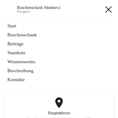
Buschenschank Martinecz
Navigation
Buschenschank Martinecz
Start
Buschenschank
öffnet
Reservierung
Beiträge
in
Artikel
neuem
Standorte
Tab
öffnet
Der Buschenschank
in
Artikel
Wissenswertes
neuem
Tab
Beschreibung
+2
Kontakte
Hauptadresse