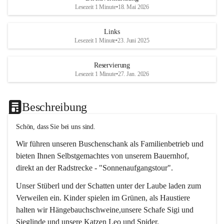
Lesezeit 1 Minute
•
18. Mai 2026
Links
Lesezeit 1 Minute
•
23. Juni 2025
Reservierung
Lesezeit 1 Minute
•
27. Jan. 2026
Beschreibung
Schön, dass Sie bei uns sind.
Wir führen unseren Buschenschank als Familienbetrieb und 
bieten Ihnen Selbstgemachtes von unserem Bauernhof, 
direkt an der Radstrecke - "Sonnenaufgangstour".
Unser Stüberl und der Schatten unter der Laube laden zum 
Verweilen ein. Kinder spielen im Grünen, als Haustiere 
halten wir Hängebauchschweine,unsere Schafe Sigi und 
Sieglinde und unsere Katzen Leo und Spider.