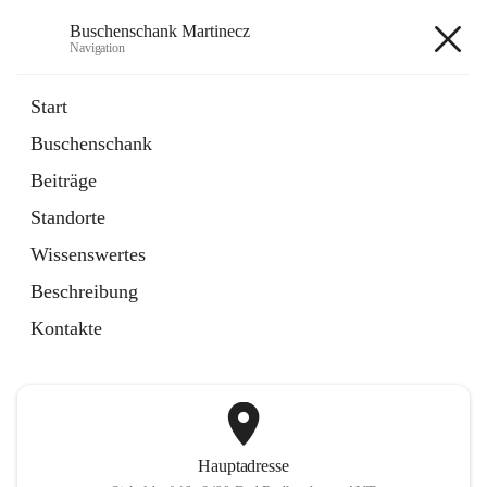
Buschenschank Martinecz
Navigation
Buschenschank Martinecz
Start
Buschenschank
öffnet
Reservierung
Beiträge
in
Artikel
neuem
Standorte
Tab
öffnet
Der Buschenschank
in
Artikel
Wissenswertes
neuem
Tab
Beschreibung
+2
Kontakte
Hauptadresse