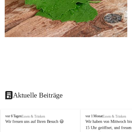
Aktuelle Beiträge
B
B
vor 6 Tagen
vor 1 Monat
Essen & Trinken
Essen & Trinken
u
u
Wir freuen uns auf Ihren Besuch 😃 
Wir haben von Mittwoch bis
s
s
15 Uhr geöffnet, und freuen