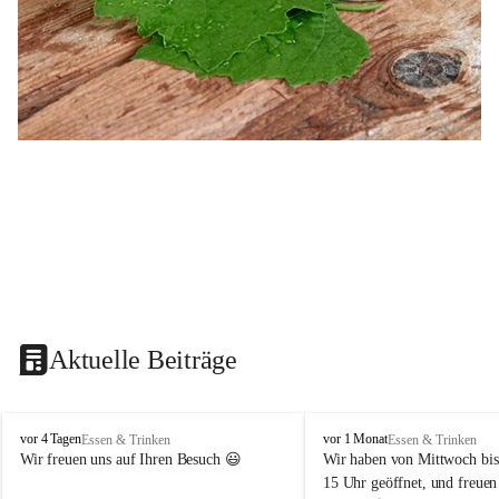
Aktuelle Beiträge
B
B
vor 4 Tagen
vor 1 Monat
Essen & Trinken
Essen & Trinken
u
u
Wir freuen uns auf Ihren Besuch 😃 
Wir haben von Mittwoch bis
s
s
15 Uhr geöffnet, und freuen