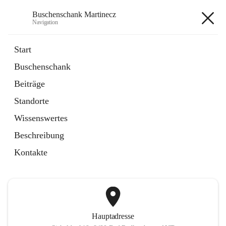
Buschenschank Martinecz
Navigation
Buschenschank Martinecz
Start
Buschenschank
öffnet
Reservierung
Beiträge
in
Artikel
neuem
Standorte
Tab
öffnet
Der Buschenschank
in
Artikel
Wissenswertes
neuem
Tab
Beschreibung
+2
Kontakte
Hauptadresse