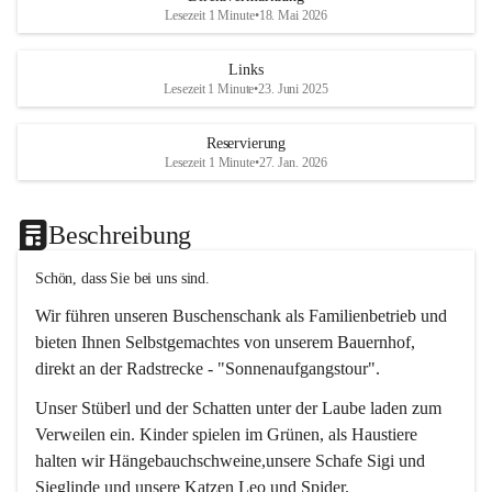
Lesezeit 1 Minute
•
18. Mai 2026
Links
Lesezeit 1 Minute
•
23. Juni 2025
Reservierung
Lesezeit 1 Minute
•
27. Jan. 2026
Beschreibung
Schön, dass Sie bei uns sind.
Wir führen unseren Buschenschank als Familienbetrieb und 
bieten Ihnen Selbstgemachtes von unserem Bauernhof, 
direkt an der Radstrecke - "Sonnenaufgangstour".
Unser Stüberl und der Schatten unter der Laube laden zum 
Verweilen ein. Kinder spielen im Grünen, als Haustiere 
halten wir Hängebauchschweine,unsere Schafe Sigi und 
Sieglinde und unsere Katzen Leo und Spider.