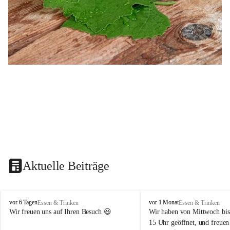
Aktuelle Beiträge
B
B
vor 6 Tagen
vor 1 Monat
Essen & Trinken
Essen & Trinken
u
u
Wir freuen uns auf Ihren Besuch 😃 
Wir haben von Mittwoch bis
s
s
15 Uhr geöffnet, und freuen