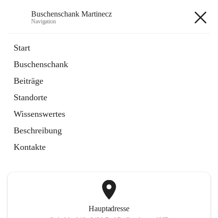
Buschenschank Martinecz
Navigation
Buschenschank Martinecz
Start
Buschenschank
öffnet
Reservierung
Beiträge
in
Artikel
neuem
Standorte
Tab
öffnet
Der Buschenschank
in
Artikel
Wissenswertes
neuem
Tab
Beschreibung
+2
Kontakte
Hauptadresse