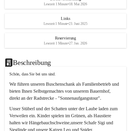
Lesezeit 1 Minute
•
18. Mai 2026
Links
Lesezeit 1 Minute
•
23. Juni 2025
Reservierung
Lesezeit 1 Minute
•
27. Jan. 2026
Beschreibung
Schön, dass Sie bei uns sind.
Wir führen unseren Buschenschank als Familienbetrieb und 
bieten Ihnen Selbstgemachtes von unserem Bauernhof, 
direkt an der Radstrecke - "Sonnenaufgangstour".
Unser Stüberl und der Schatten unter der Laube laden zum 
Verweilen ein. Kinder spielen im Grünen, als Haustiere 
halten wir Hängebauchschweine,unsere Schafe Sigi und 
Sieglinde und unsere Katzen Leo und Spider.