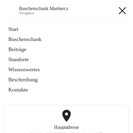
Buschenschank Martinecz
Navigation
Buschenschank Martinecz
Start
Buschenschank
öffnet
Reservierung
Beiträge
in
Artikel
neuem
Standorte
Tab
öffnet
Der Buschenschank
in
Artikel
Wissenswertes
neuem
Tab
Beschreibung
+2
Kontakte
Hauptadresse