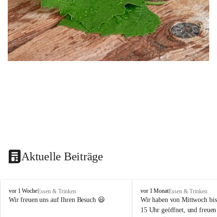
Aktuelle Beiträge
B
B
vor 1 Woche
vor 1 Monat
Essen & Trinken
Essen & Trinken
u
u
Wir freuen uns auf Ihren Besuch 😃 
Wir haben von Mittwoch bis
s
s
15 Uhr geöffnet, und freuen